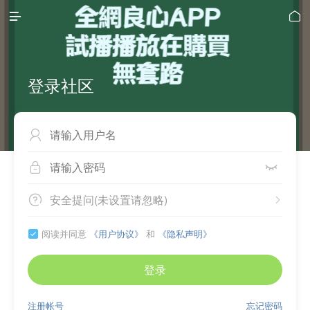


登录社区



安全提问(未设置请忽略)


阅读并同意
《用户协议》
和
《隐私声明》

登录
注册帐号
忘记密码