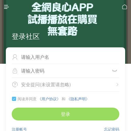


登录社区



安全提问(未设置请忽略)


阅读并同意
《用户协议》
和
《隐私声明》

登录
注册帐号
忘记密码