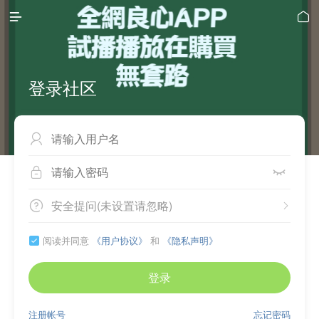


登录社区



安全提问(未设置请忽略)


阅读并同意
《用户协议》
和
《隐私声明》

登录
注册帐号
忘记密码