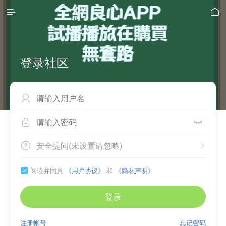


登录社区



安全提问(未设置请忽略)


阅读并同意
《用户协议》
和
《隐私声明》

登录
注册帐号
忘记密码