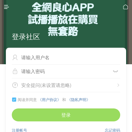


登录社区



安全提问(未设置请忽略)


阅读并同意
《用户协议》
和
《隐私声明》

登录
注册帐号
忘记密码