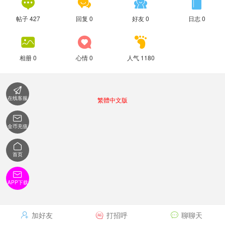




帖子 427
回复 0
好友 0
日志 0



相册 0
心情 0
人气 1180

在线客服
繁體中文版

金币充值

首页

APP下载
加好友
打招呼
聊聊天


