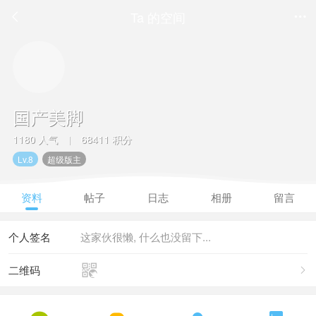
Ta 的空间


国产美脚
1180 人气
68411 积分
|
Lv.8
超级版主
资料
帖子
日志
相册
留言
个人签名
这家伙很懒, 什么也没留下...

二维码
