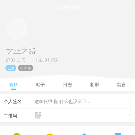
Ta 的空间


女王之路
2783 人气
162391 积分
|
Lv.9
管理员
资料
帖子
日志
相册
留言
个人签名
这家伙很懒, 什么也没留下...

二维码
