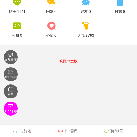




帖子 1141
回复 0
好友 0
日志 0



相册 0
心情 0
人气 2783

在线客服
繁體中文版

金币充值

首页

APP下载
加好友
打招呼
聊聊天


