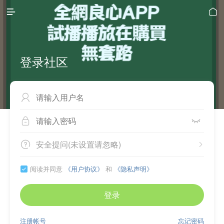


登录社区



安全提问(未设置请忽略)


阅读并同意
《用户协议》
和
《隐私声明》

登录
注册帐号
忘记密码