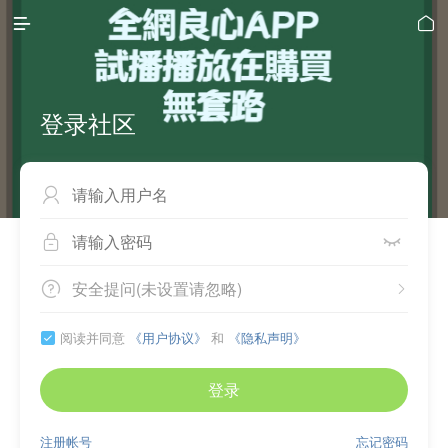


登录社区



安全提问(未设置请忽略)


阅读并同意
《用户协议》
和
《隐私声明》

登录
注册帐号
忘记密码