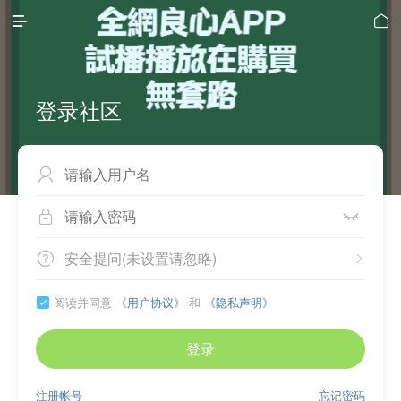


登录社区



安全提问(未设置请忽略)


阅读并同意
《用户协议》
和
《隐私声明》

登录
注册帐号
忘记密码