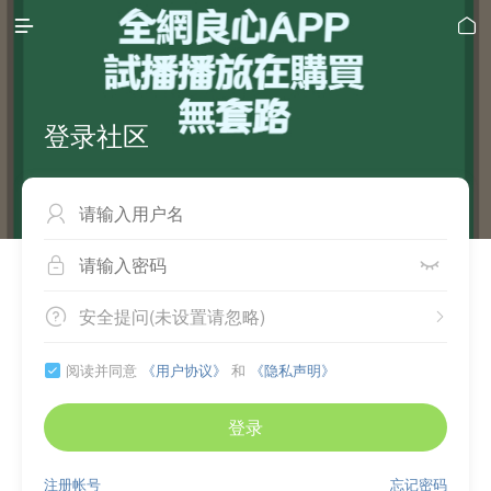


登录社区



安全提问(未设置请忽略)


阅读并同意
《用户协议》
和
《隐私声明》

登录
注册帐号
忘记密码