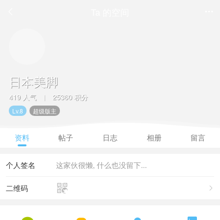
Ta 的空间


日本美脚
419 人气
25360 积分
|
Lv.8
超级版主
资料
帖子
日志
相册
留言
个人签名
这家伙很懒, 什么也没留下...

二维码
