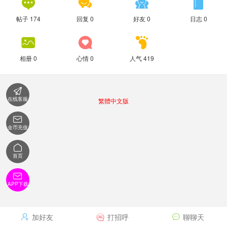




帖子 174
回复 0
好友 0
日志 0



相册 0
心情 0
人气 419

在线客服
繁體中文版

金币充值

首页

APP下载
加好友
打招呼
聊聊天


