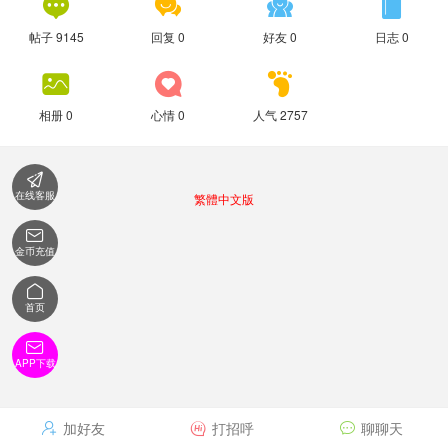




帖子 9145
回复 0
好友 0
日志 0



相册 0
心情 0
人气 2757

在线客服
繁體中文版

金币充值

首页

APP下载
加好友
打招呼
聊聊天


