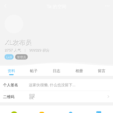
Ta 的空间


XL发布员
2757 人气
909329 积分
|
Lv.9
管理员
资料
帖子
日志
相册
留言
个人签名
这家伙很懒, 什么也没留下...

二维码
