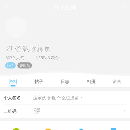
Ta 的空间


XL资源收集员
3072 人气
1955543 积分
|
Lv.9
管理员
资料
帖子
日志
相册
留言
个人签名
这家伙很懒, 什么也没留下...

二维码
