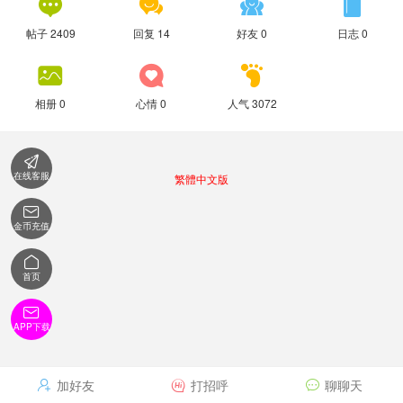




帖子 2409
回复 14
好友 0
日志 0



相册 0
心情 0
人气 3072

在线客服
繁體中文版

金币充值

首页

APP下载
加好友
打招呼
聊聊天


