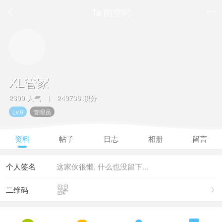
Ta 的空间


XL管家
2300 人气
249736 积分
|
Lv.9
管理员
资料
帖子
日志
相册
留言
个人签名
这家伙很懒, 什么也没留下...

二维码
