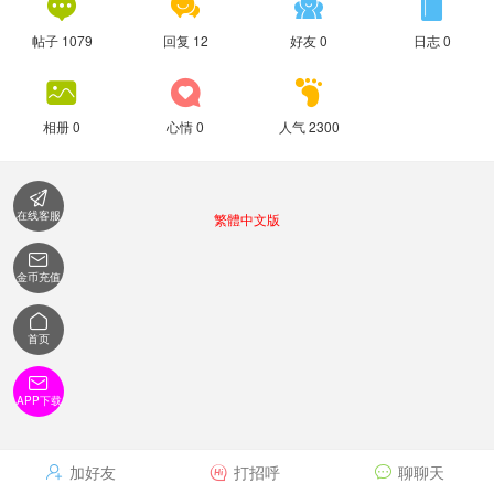




帖子 1079
回复 12
好友 0
日志 0



相册 0
心情 0
人气 2300

在线客服
繁體中文版

金币充值

首页

APP下载
加好友
打招呼
聊聊天


