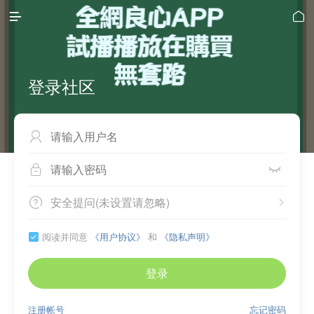


登录社区



安全提问(未设置请忽略)


阅读并同意
《用户协议》
和
《隐私声明》

登录
注册帐号
忘记密码