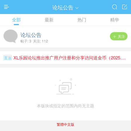
论坛公告




全部
最新
热门
精华
论坛公告
关注

帖子: 3 关注: 112
XL乐园论坛推出推广用户注册和分享访问送金币（2025.1.1）
置顶

本版块或指定的范围内尚无主题
繁體中文版